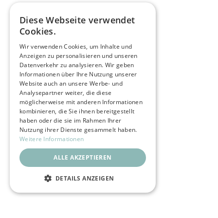
gut erreichbar.
Es stehen unterschiedliche Wohnformen zur Verfügung: ein
Diese Webseite verwendet
Studio sowie eine 2er-Frauenwohngemeinschaft mit
Cookies.
gemeinsamem Wohnbereich und Küche.
Bezug ist ab Frühling 2027 möglich. Voranmeldungen nehmen
Wir verwenden Cookies, um Inhalte und
Anzeigen zu personalisieren und unseren
wir gerne entgegen.
Datenverkehr zu analysieren. Wir geben
Informationen über Ihre Nutzung unserer
Website auch an unsere Werbe- und
Analysepartner weiter, die diese
möglicherweise mit anderen Informationen
kombinieren, die Sie ihnen bereitgestellt
haben oder die sie im Rahmen Ihrer
Nutzung ihrer Dienste gesammelt haben.
Oppligen BE
Weitere Informationen
ALLE AKZEPTIEREN
3 Plätze
DETAILS ANZEIGEN
Ehepaar
UNBEDINGT ERFORDERLICH
Ja
PERFORMANCE